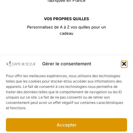
fabriquée en France
VOS PROPRES QUILLES
Personnalisez de A à Z vos quilles pour un
cadeau
Gérer le consentement
Informations
Newsletter
Dame
Pour offrir les meilleures expériences, nous utilisons des technologies
telles que les cookies pour stocker et/ou accéder aux informations des
Ne ratez pas les
Politique
de Bois
Mentions
appareils. Le fait de consentir à ces technologies nous permettra de
promotions
De
traiter des données telles que le comportement de navigation ou les ID
Légales
Cookies
uniques sur ce site. Le fait de ne pas consentir ou de retirer son
toute l’année !
CGV
consentement peut avoir un effet négatif sur certaines caractéristiques
I
Remboursements
et fonctions.
n
CGU
Et Retours
.
s
Politique De
Accepter
t
Confidentialité