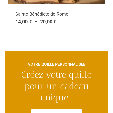
Plage
Sainte Bénédicte de Rome
de
14,00
€
–
20,00
€
prix :
14,00 €
à
20,00 €
VOTRE QUILLE PERSONNALISÉE
Créez votre quille
pour un cadeau
unique !