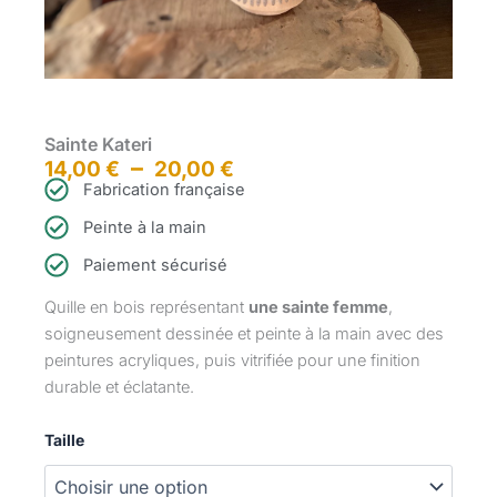
Sainte Kateri
Plage
–
14,00
€
20,00
€
Fabrication française
de
Peinte à la main
prix :
Paiement sécurisé
14,00 €
Quille en bois représentant
une sainte femme
,
à
soigneusement dessinée et peinte à la main avec des
peintures acryliques, puis vitrifiée pour une finition
20,00 €
durable et éclatante.
quantité
Taille
de
Sainte