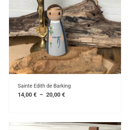
Plage
Sainte Edith de Barking
de
14,00
€
–
20,00
€
prix :
14,00 €
à
20,00 €