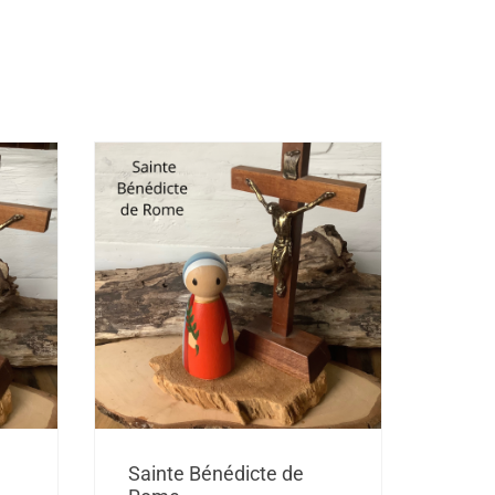
lage
Plage
Sainte Bénédicte de
e
de