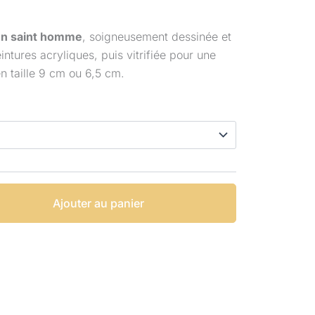
,00 €
n saint homme
, soigneusement dessinée et
ntures acryliques, puis vitrifiée pour une
en taille 9 cm ou 6,5 cm.
0,00 €
Ajouter au panier