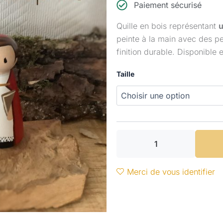
Paiement sécurisé
14
Quille en bois représentant
u
à
peinte à la main avec des pei
finition durable. Disponible 
2
quantité
Taille
de
Saint
Théophile
Merci de vous identifier