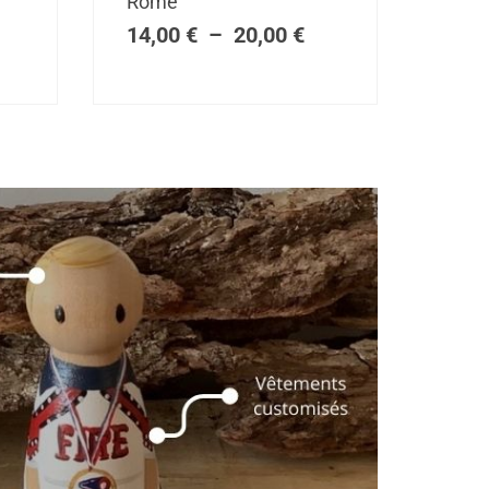
Rome
ix :
prix :
14,00
€
–
20,00
€
4,00 €
14,00 €
à
0,00 €
20,00 €