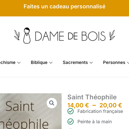
Faites un cadeau personnalisé
échisme
Biblique
Sacrements
Personnes
Saint Théophile
P
–
14,00
€
20,00
€
Fabrication française
d
Peinte à la main
pr