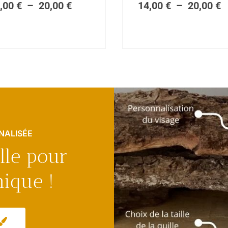
,00
€
–
20,00
€
14,00
€
–
20,00
€
prix :
pr
14,00 €
1
à
à
20,00 €
2
NALISÉE
lle pour
ique !