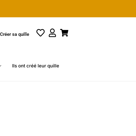
Créer sa quille
Ils ont créé leur quille
lage
e
ix :